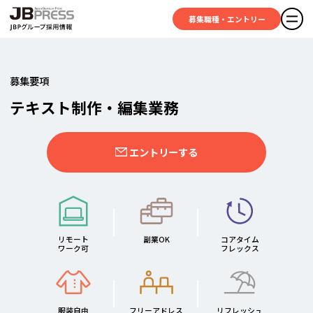
募集職種・エントリー
JBPグループ採用情報
募集要項
テ
キ
ス
ト
制
作
・
編
集
業
務
エントリーする
リモート
副業OK
コアタイム
ワーク可
フレックス
服装自由
フリー
アドレス
リフレッシュ