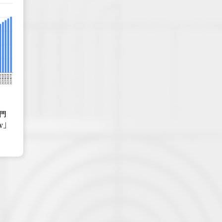
専門
ew」