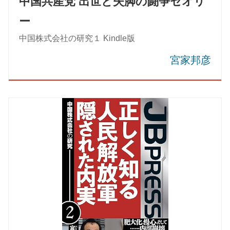
中国共産党 出世と失脚の闘争セオリ
ー
中国株式会社の研究１ Kindle版
宮家邦彦